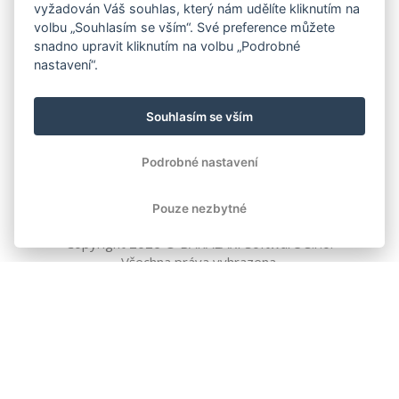
vyžadován Váš souhlas, který nám udělíte kliknutím na
volbu „Souhlasím se vším“. Své preference můžete
snadno upravit kliknutím na volbu „Podrobné
nastavení“.
Souhlasím se vším
Podrobné nastavení
Pouze nezbytné
Copyright
2026
© BAKALÁŘI software s.r.o.
Všechna práva vyhrazena.
EVROPSKÁ UNIE
Evropský fond pro regionální rozvoj
Operační program Podnikání
a inovace pro konkurenceschopnost
EVROPSKÁ UNIE
Evropské strukturální a investiční fondy