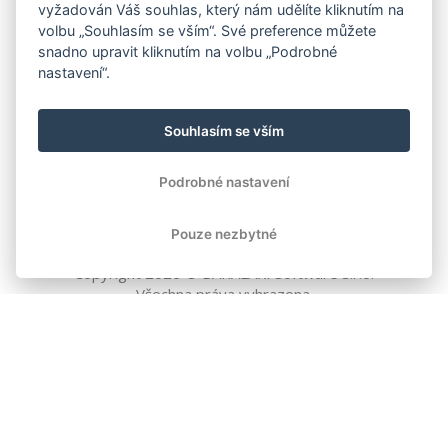
vyžadován Váš souhlas, který nám udělíte kliknutím na
volbu „Souhlasím se vším“. Své preference můžete
snadno upravit kliknutím na volbu „Podrobné
nastavení“.
Souhlasím se vším
Podrobné nastavení
Pouze nezbytné
Copyright
2026
© BAKALÁŘI software s.r.o.
Všechna práva vyhrazena.
EVROPSKÁ UNIE
Evropský fond pro regionální rozvoj
Operační program Podnikání
a inovace pro konkurenceschopnost
EVROPSKÁ UNIE
Evropské strukturální a investiční fondy