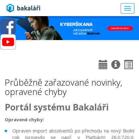
Togg
navig
Průběžně zařazované novinky,
opravené chyby
Portál systému Bakaláři
Opravené chyby:
Opraven import absolventů po přechodu na nový školní
rok (projevilo se např. v Platbách)
26.0.720.0.