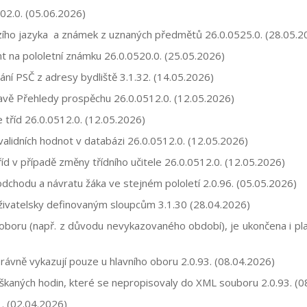
02.0.
(05.06.2026)
izího jazyka a známek z uznaných předmětů
26.0.0525.0.
(28.05.2
nt na pololetní známku
26.0.0520.0.
(25.05.2026)
í PSČ z adresy bydliště 3.1.32. (14.05.2026)
avě Přehledy prospěchu
26.0.0512.0.
(12.05.2026)
e tříd 26.0.0512.0. (12.05.2026)
lidních hodnot v databázi
26.0.0512.0.
(12.05.2026)
říd v případě změny třídního učitele
26.0.0512.0.
(12.05.2026)
odchodu a návratu žáka ve stejném pololetí
2.0.96.
(05.05.2026)
uživatelsky definovaným sloupcům
3.1.30
(28.04.2026)
o oboru (např. z důvodu nevykazovaného období), je ukončena i p
rávně vykazují pouze u hlavního oboru
2.0.93.
(08.04.2026)
škaných hodin, které se nepropisovaly do XML souboru
2.0.93.
(0
.
(02.04.2026)