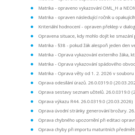
Matrika - opraveno vykazování OML_H a NEOML
Matrika - opraven následující ročník u opakujíc
Kriteriální hodnocení - opraven překlep v dia
Opravena situace, kdy mohlo dojít ke smazání 
Matrika - §38 - pokud žák alespoň jeden den v
Matrika - Oprava vykazování externího žáka, kt
Matrika - Oprava vykazování spádového obvodu
Matrika - Oprava věty od 1. 2. 2026 v souboru 
Oprava odesílání úrazů. 26.0.0319.0 (20.03.20
Oprava sestavy seznam učitelů. 26.0.0319.0 (
Oprava výkazu R44. 26.0.0319.0 (20.03.2026)
Oprava úvodní stránky generování brožury. 26
Oprava chybného upozornění při editaci oprav
Oprava chyby při importu maturitních předmětů