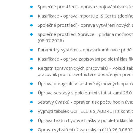
Společné prostředí - oprava spojování úvazků
Klasifikace - oprava importu z IS Certis (dopl
Společné prostředí - oprava vytváření nových
Společné prostředí Správce - přidána možnost
(08.07.2026)
Parametry systému - oprava kombinace přidělo
Klasifikace - oprava zapisování pololetní klasif
Registr zdravotnických pracovníků -
Pokud žák
pracovník pro zdravotnictví s dosaženým prv
Úprava paragrafu v sestavě výchovných opatř
Úprava sestavy s pololetními statistikami
26.0
Sestavy úvazků - opraven tisk počtu hodin úv
Vyjmutí tabulek UCITELE a S_ABDRUH z kontrol
Úprava textu chybové hlášky v pololetní klasifi
Oprava vytváření uživatelských účtů
26.0.0602.