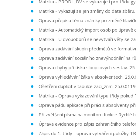
Matrika - PRODL_DV se vykazuje i pro třídu gy
Matrika - Vykazují se jen změny do data sběru.
Oprava přepisu téma známky po změně hlavičky
Matrika - Automatický import osob po úpravě c
Matrika - U dvouoborů se nevytváří věty se za
Oprava zadávání skupin předmětů ve formativn
Oprava zadávání sociálního znevýhodnění na rů
Oprava chyby při tisku sloupcových sestav. 25
Oprava vyhledávání žáka v absolventech. 25.0
Ošetření duplicit v tabulce zaci_znm. 25.0.011
Matrika - Oprava vykazování typu třídy pokud
Oprava pádu aplikace při práci s absolventy p
Při zvětšení písma na monitoru funkce Rychlé 
Úprava evidence pro zápis zahraničního telefon
Zápis do 1. třídy - oprava vytváření položky 