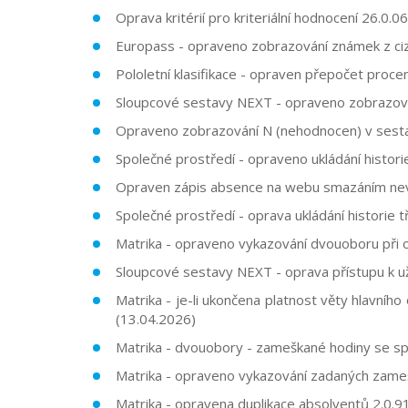
Oprava kritérií pro kriteriální hodnocení
26.0.06
Europass - opraveno zobrazování známek z c
Pololetní klasifikace - opraven přepočet proce
Sloupcové sestavy NEXT - opraveno zobrazován
Opraveno zobrazování N (nehodnocen) v sest
Společné prostředí - opraveno ukládání histori
Opraven zápis absence na webu smazáním neva
Společné prostředí - oprava ukládání historie t
Matrika - opraveno vykazování dvouoboru při 
Sloupcové sestavy NEXT - oprava přístupu k 
Matrika - j
e-li ukončena platnost věty hlavníh
(13.04.2026)
Matrika - dvouobory - zameškané hodiny se sp
Matrika - opraveno vykazování zadaných zame
Matrika - opravena duplikace absolventů
2.0.91