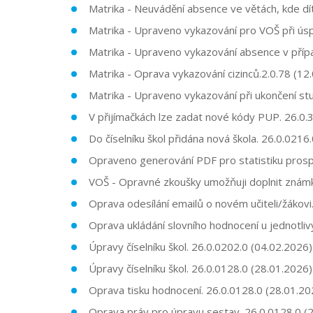
Matrika - Neuvádění absence ve větách, kde dít
Matrika - Upraveno vykazování pro VOŠ při úsp
Matrika - Upraveno vykazování absence v přípa
Matrika - Oprava vykazování cizinců.2.0.78 (12
Matrika - Upraveno vykazování při ukončení stu
V přijímačkách lze zadat nové kódy PUP. 26.0.
Do číselníku škol přidána nová škola. 26.0.0216
Opraveno generování PDF pro statistiku prospě
VOŠ - Opravné zkoušky umožňuji doplnit známk
Oprava odesílání emailů o novém učiteli/žákovi
Oprava ukládání slovního hodnocení u jednotlivý
Úpravy číselníku škol. 26.0.0202.0 (04.02.2026)
Úpravy číselníku škol. 26.0.0128.0 (28.01.2026)
Oprava tisku hodnocení. 26.0.0128.0 (28.01.20
Oprava práv pro úpravu sestav.
26.0.0128.0
(2