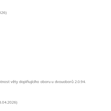
026)
latnost věty doplňujícího oboru u dvouoborů
2.0.94.
8.04.2026)