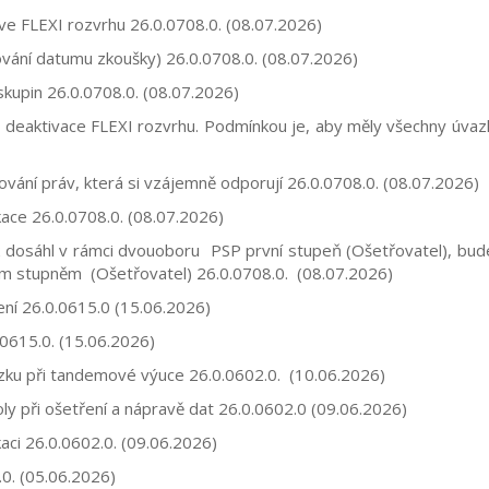
 ve FLEXI rozvrhu
26.0.0708.0.
(08.07.2026)
ňování datumu zkoušky)
26.0.0708.0.
(08.07.2026)
 skupin
26.0.0708.0.
(08.07.2026)
 deaktivace FLEXI rozvrhu. Podmínkou je, aby měly všechny úva
vání práv, která si vzájemně odporují
26.0.0708.0.
(08.07.2026)
ikace
26.0.0708.0.
(08.07.2026)
 dosáhl v rámci dvouoboru PSP první stupeň (Ošetřovatel), bud
ním stupněm (Ošetřovatel)
26.0.0708.0.
(08.07.2026)
ení
26.0.0615.0
(15.06.2026)
.0615.0.
(15.06.2026)
azku při tandemové výuce
26.0.0602.0.
(10.06.2026)
y při ošetření a nápravě dat
26.0.0602.0
(09.06.2026)
kaci
26.0.0602.0.
(09.06.2026)
0.
(05.06.2026)