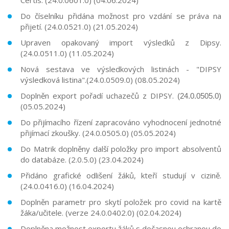
Do číselníku přidána možnost pro vzdání se práva na
přijetí. (24.0.0521.0) (21.05.2024)
Upraven opakovaný import výsledků z Dipsy.
(24.0.0511.0) (11.05.2024)
Nová sestava ve výsledkových listinách - "DIPSY
výsledková listina".(24.0.0509.0) (08.05.2024)
Doplněn export pořadí uchazečů z DIPSY.
(24.0.0505.0)
(05.05.2024)
Do přijímacího řízení zapracováno vyhodnocení jednotné
přijímací zkoušky. (24.0.0505.0) (05.05.2024)
Do Matrik doplněny další položky pro import absolventů
do databáze. (2.0.5.0) (23.04.2024)
Přidáno grafické odlišení žáků, kteří studují v cizině.
(24.0.0416.0) (16.04.2024)
Doplněn parametr pro skytí položek pro covid na kartě
žáka/učitele
. (verze 24.0.0402.0) (02.04.2024)
Doplněna možnost exportu žáků s dočasnou ochranou do