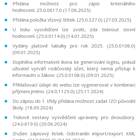
Přidána možnost pro zápis kriteriálního
hodnocení.
25.0.0617.0
(17.06.2025)
Přidána položka Vízový štítek. (
25.0.327.0
)
(27.03.2025)
U tisku vysvědčení lze zvolit, zda tisknout slovní
hodnocení. (25.0.0114.0) (14.01.2025)
Vydány platové tabulky pro rok 2025. (
25.0.0108.0
)
(09.01.2025)
Doplněna informativní ikona ke generování loginu, pokud
uživatel vytváří rodičovský účet, který nemá přístup k
informacím o žákovi. (
25.0.0108.0
) (09.01.2025)
Přihlašovací údaje do webu lze vygenerovat v kombinaci
příjmeni.jméno. (
24.0.1125.0
) (25.11.2024)
Do zápisu do 1. třídy přidána možnost zadat IZO původní
školy. (18.09.2024)
Tiskové sestavy vysvědčení upraveny pro dvouobory.
(24.0.619.0) (20.06.2024)
Zrušen zápisový lístek. Odstraněn import/export XML
Certis.
(24.0.0601.0)
(04.06.2024)