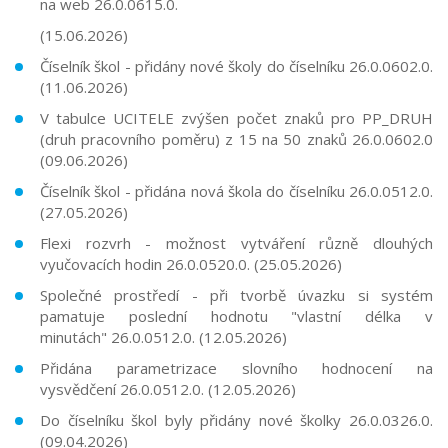
na web 26.0.0615.0.
(15.06.2026)
Číselník škol - přidány nové školy do číselníku
26.0.0602.0.
(11.06.2026)
V tabulce UCITELE zvýšen počet znaků pro PP_DRUH
(druh pracovního poměru) z 15 na 50 znaků
26.0.0602.0
(09.06.2026)
Číselník škol - přidána nová škola do číselníku 26.0.0512.0.
(27.05.2026)
Flexi rozvrh - možnost vytváření různě dlouhých
vyučovacích hodin
26.0.0520.0.
(25.05.2026)
Společné prostředí - při tvorbě úvazku si systém
pamatuje poslední hodnotu "vlastní délka v
minutách"
26.0.0512.0.
(12.05.2026)
Přidána parametrizace slovního hodnocení na
vysvědčení
26.0.0512.0.
(12.05.2026)
Do číselníku škol byly přidány nové školky 26.0.0326.0.
(09.04.2026)