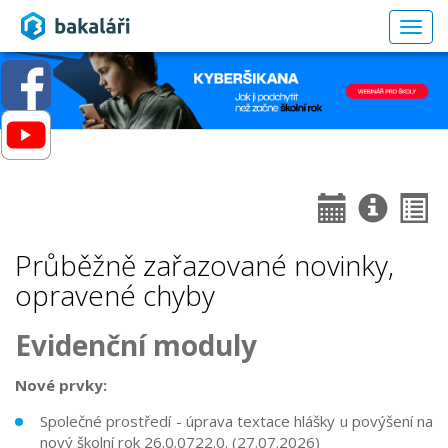
Togg
navig
Průběžně zařazované novinky,
opravené chyby
Evidenční moduly
Nové prvky:
Společné prostředí - úprava textace hlášky u povýšení na
nový školní rok
26.0.0722.0.
(27.07.2026)