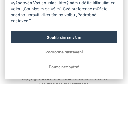
vyžadován Váš souhlas, který nám udělíte kliknutím na
volbu „Souhlasím se vším“. Své preference můžete
snadno upravit kliknutím na volbu „Podrobné
nastavení“.
Souhlasím se vším
Podrobné nastavení
Pouze nezbytné
Copyright
2026
© BAKALÁŘI software s.r.o.
Všechna práva vyhrazena.
EVROPSKÁ UNIE
Evropský fond pro regionální rozvoj
Operační program Podnikání
a inovace pro konkurenceschopnost
EVROPSKÁ UNIE
Evropské strukturální a investiční fondy