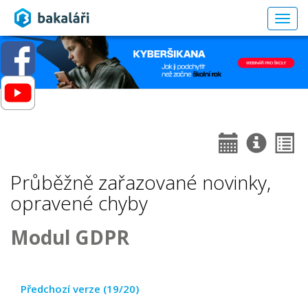
Togg
navig
Průběžně zařazované novinky,
opravené chyby
Modul GDPR
Předchozí verze (19/20)