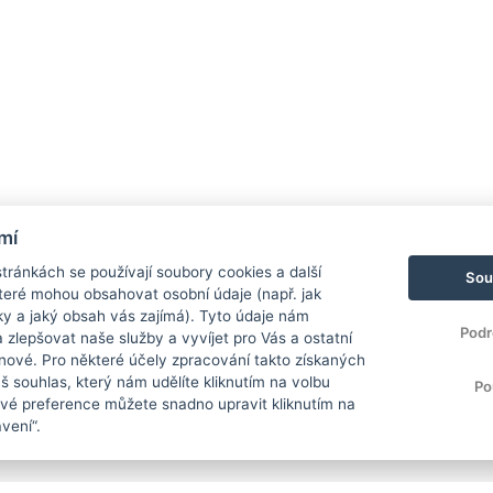
mí
ránkách se používají soubory cookies a další
Sou
 které mohou obsahovat osobní údaje (např. jak
ky a jaký obsah vás zajímá). Tyto údaje nám
Podr
zlepšovat naše služby a vyvíjet pro Vás a ostatní
 nové. Pro některé účely zpracování takto získaných
 souhlas, který nám udělíte kliknutím na volbu
Po
Své preference můžete snadno upravit kliknutím na
vení“.