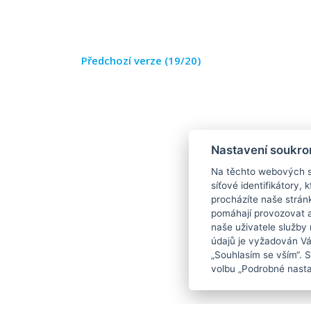
Předchozí verze (19/20)
Nastavení soukro
Na těchto webových st
síťové identifikátory,
procházíte naše strán
pomáhají provozovat a 
naše uživatele služby
údajů je vyžadován Váš
„Souhlasím se vším“. 
volbu „Podrobné nasta