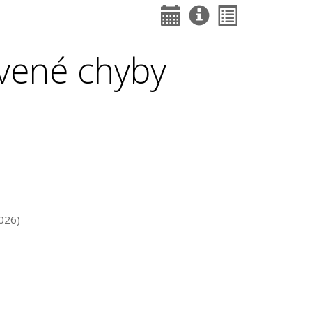
vené chyby
026)