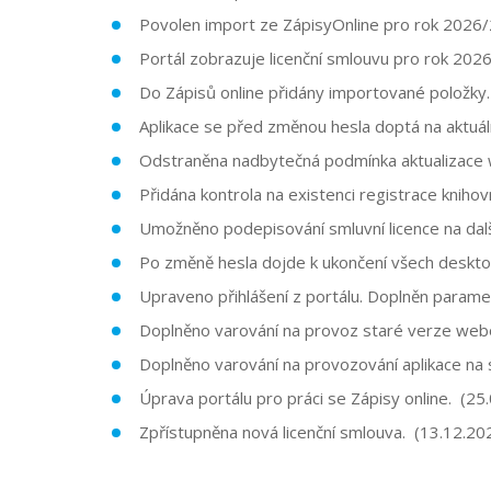
Povolen import ze ZápisyOnline pro rok 2026/
Portál zobrazuje licenční smlouvu pro rok 2026
Do Zápisů online přidány importované položky.
Aplikace se před změnou hesla doptá na aktuáln
Odstraněna nadbytečná podmínka aktualizace w
Přidána kontrola na existenci registrace knih
Umožněno podepisování smluvní licence na další
Po změně hesla dojde k ukončení všech deskto
Upraveno přihlášení z portálu. Doplněn parame
Doplněno varování na provoz staré verze webo
Doplněno varování na provozování aplikace na
Úprava portálu pro práci se Zápisy online. (25
Zpřístupněna nová licenční smlouva. (13.12.20