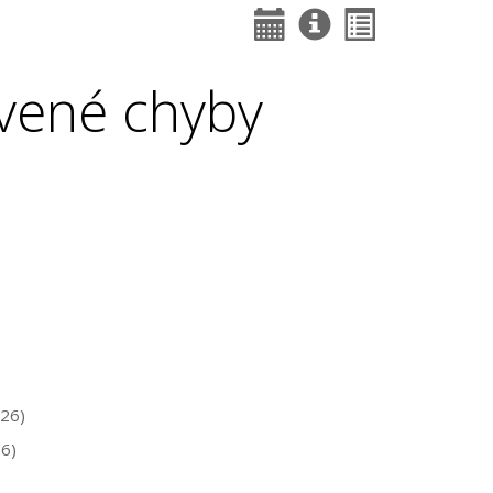
vené chyby
26)
6)