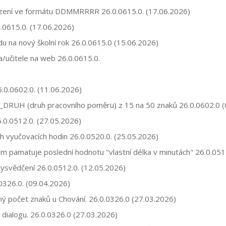
arození ve formátu DDMMRRRR
26.0.0615.0.
(17.06.2026)
.0615.0.
(17.06.2026)
du na nový školní rok
26.0.0615.0
(15.06.2026)
a/učitele na web 26.0.0615.0.
.0.0602.0.
(11.06.2026)
P_DRUH (druh pracovního poměru) z 15 na 50 znaků
26.0.0602.0
(
26.0.0512.0. (27.05.2026)
ch vyučovacích hodin
26.0.0520.0.
(25.05.2026)
tém pamatuje poslední hodnotu "vlastní délka v minutách"
26.0.051
 vysvědčení
26.0.0512.0.
(12.05.2026)
.0326.0. (09.04.2026)
ený počet znaků u Chování.
26.0.0326.0
(27.03.2026)
 dialogu.
26.0.0326.0
(27.03.2026)