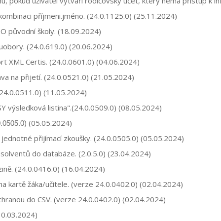
u, pokud uživatel vytváří rodičovský účet, který nemá přístup k in
ombinaci příjmeni.jméno. (
24.0.1125.0
) (25.11.2024)
ZO původní školy. (18.09.2024)
obory. (24.0.619.0) (20.06.2024)
ort XML Certis.
(24.0.0601.0)
(04.06.2024)
a na přijetí. (24.0.0521.0) (21.05.2024)
24.0.0511.0) (11.05.2024)
Y výsledková listina".(24.0.0509.0) (08.05.2024)
(05.05.2024)
0.0505.0)
jednotné přijímací zkoušky. (24.0.0505.0) (05.05.2024)
solventů do databáze. (2.0.5.0) (23.04.2024)
izině. (24.0.0416.0) (16.04.2024)
a kartě žáka/učitele
. (verze 24.0.0402.0) (02.04.2024)
hranou do CSV. (verze 24.0.0402.0) (02.04.2024)
(10.03.2024)