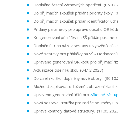
Doplněno řazení výchovných opatření. (05.02.
Do přijímacích zkoušek přidána priority školy. 
Do přijímacích zkoušek přidán identifikátor uc
Přidány parametry pro úpravu obsahu QR kódu 
Ke generování přihlášky na SŠ přidán parametr
Doplněn filtr na název sestavy u vysvědčení a 
Nové sestavy pro přihlášky na SŠ - Hodnocení n
Upraveno generování QR kódu pro přijímací říz
Aktualizace číselníku škol. (04.12.2023)
Do číselníku škol doplněny nové obory. (30.10
Možnost zapisovat odložené zobrazení klasifik
Upraveno generování účtů pro
zákonné zástu
Nová sestava Proužky pro rodiče se jmény u r
Úprava kontroly datové struktury. (11.05.202