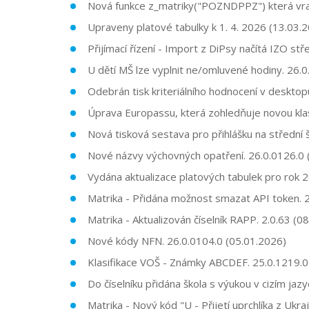
Nová funkce z_matriky("POZNDPPZ") která vrac
Upraveny platové tabulky k 1. 4. 2026 (13.03.
Přijímací řízení - Import z DiPsy načítá IZO stř
U dětí MŠ lze vyplnit ne/omluvené hodiny. 26.
Odebrán tisk kriteriálního hodnocení v desktop
Úprava Europassu, která zohledňuje novou klasi
Nová tisková sestava pro přihlášku na střední 
Nové názvy výchovných opatření. 26.0.0126.0 
Vydána aktualizace platových tabulek pro rok 
Matrika - Přidána možnost smazat API token. 2
Matrika - Aktualizován číselník RAPP. 2.0.63 (0
Nové kódy NFN. 26.0.0104.0 (05.01.2026)
Klasifikace VOŠ - Známky ABCDEF. 25.0.1219.0
Do číselníku přidána škola s výukou v cizím jaz
Matrika - Nový kód "U - Přijetí uprchlíka z Ukra