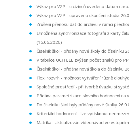
Výkaz pro VZP - u cizinců uvedeno datum n
Výkaz pro VZP - upraveno ukončení studia
26.0
Zrušení přenosu dat do archivu v rámci přecho
Umožněna synchronizace fotografií z karty žák
(15.06.2026)
Číselník škol - přidány nové školy do číselníku
26
V tabulce UCITELE zvýšen počet znaků pro P
Číselník škol - přidána nová škola do číselníku 
Flexi rozvrh - možnost vytváření různě dlouhý
Společné prostředí - při tvorbě úvazku si sys
Přidána parametrizace slovního hodnocení na
Do číselníku škol byly přidány nové školky 26.0
Kriteriální hodnocení - lze vytisknout neomez
Matrika - aktualizován videonávod ve vstupním