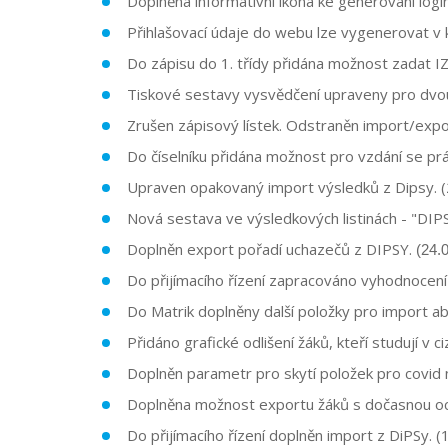
Doplněna informativní ikona ke generování login
Přihlašovací údaje do webu lze vygenerovat v k
Do zápisu do 1. třídy přidána možnost zadat I
Tiskové sestavy vysvědčení upraveny pro dvou
Zrušen zápisový lístek. Odstraněn import/exp
Do číselníku přidána možnost pro vzdání se práv
Upraven opakovaný import výsledků z Dipsy. (
Nová sestava ve výsledkových listinách - "DIPS
Doplněn export pořadí uchazečů z DIPSY.
(24.
Do přijímacího řízení zapracováno vyhodnocení 
Do Matrik doplněny další položky pro import ab
Přidáno grafické odlišení žáků, kteří studují v c
Doplněn parametr pro skytí položek pro covid n
Doplněna možnost exportu žáků s dočasnou oc
Do přijímacího řízení doplněn import z DiPSy. 