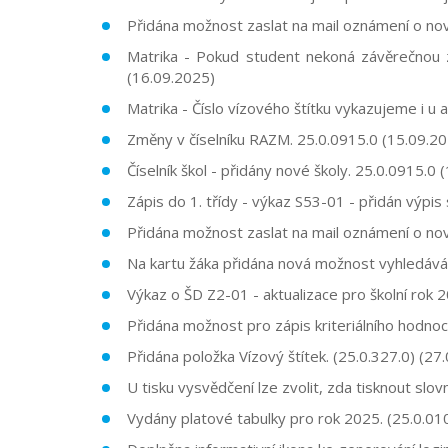
Přidána možnost zaslat na mail oznámení o no
Matrika - Pokud student nekoná závěrečnou z
(16.09.2025)
Matrika - Číslo vízového štítku vykazujeme i u 
Změny v číselníku RAZM. 25.0.0915.0 (15.09.2
Číselník škol - přidány nové školy. 25.0.0915.0 
Zápis do 1. třídy - výkaz S53-01 - přidán výpi
Přidána možnost zaslat na mail oznámení o no
Na kartu žáka přidána nová možnost vyhledáván
Výkaz o ŠD Z2-01 - aktualizace pro školní rok
Přidána možnost pro zápis kriteriálního hodnoc
Přidána položka Vízový štítek. (
25.0.327.0
)
(27.
U tisku vysvědčení lze zvolit, zda tisknout slo
Vydány platové tabulky pro rok 2025. (
25.0.01