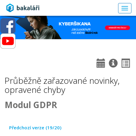
Togg
navig
Průběžně zařazované novinky,
opravené chyby
Modul GDPR
Předchozí verze (19/20)