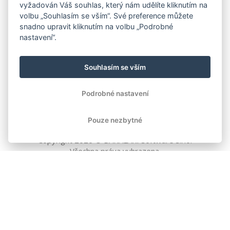
vyžadován Váš souhlas, který nám udělíte kliknutím na
volbu „Souhlasím se vším“. Své preference můžete
snadno upravit kliknutím na volbu „Podrobné
nastavení“.
Souhlasím se vším
Podrobné nastavení
Pouze nezbytné
Copyright
2026
© BAKALÁŘI software s.r.o.
Všechna práva vyhrazena.
EVROPSKÁ UNIE
Evropský fond pro regionální rozvoj
Operační program Podnikání
a inovace pro konkurenceschopnost
EVROPSKÁ UNIE
Evropské strukturální a investiční fondy