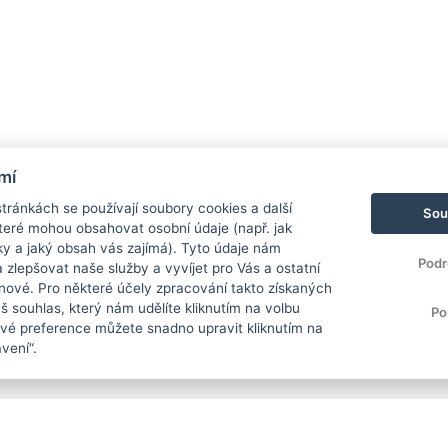
mí
ránkách se používají soubory cookies a další
Sou
 které mohou obsahovat osobní údaje (např. jak
ky a jaký obsah vás zajímá). Tyto údaje nám
Podr
zlepšovat naše služby a vyvíjet pro Vás a ostatní
 nové. Pro některé účely zpracování takto získaných
 souhlas, který nám udělíte kliknutím na volbu
Po
Své preference můžete snadno upravit kliknutím na
vení“.