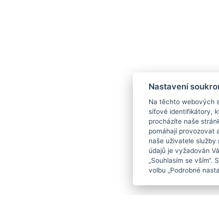
Nastavení soukro
Na těchto webových st
síťové identifikátory,
procházíte naše strán
pomáhají provozovat a 
naše uživatele služby
údajů je vyžadován Váš
„Souhlasím se vším“. 
volbu „Podrobné nasta