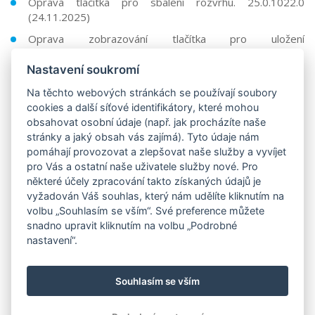
Oprava tlačítka pro sbalení rozvrhu. 25.0.1022.0
(24.11.2025)
Oprava zobrazování tlačítka pro uložení
změny. 25.0.1022.0 (24.11.2025)
Nastavení soukromí
Na těchto webových stránkách se používají soubory
Předchozí verze (19/20)
cookies a další síťové identifikátory, které mohou
obsahovat osobní údaje (např. jak procházíte naše
stránky a jaký obsah vás zajímá). Tyto údaje nám
pomáhají provozovat a zlepšovat naše služby a vyvíjet
pro Vás a ostatní naše uživatele služby nové. Pro
některé účely zpracování takto získaných údajů je
vyžadován Váš souhlas, který nám udělíte kliknutím na
volbu „Souhlasím se vším“. Své preference můžete
snadno upravit kliknutím na volbu „Podrobné
nastavení“.
Souhlasím se vším