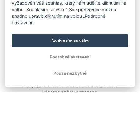
vyžadován Váš souhlas, který nám udělíte kliknutím na
volbu „Souhlasím se vším“. Své preference můžete
snadno upravit kliknutím na volbu „Podrobné
nastavení“.
Souhlasím se vším
Podrobné nastavení
Pouze nezbytné
Copyright
2026
© BAKALÁŘI software s.r.o.
Všechna práva vyhrazena.
EVROPSKÁ UNIE
Evropský fond pro regionální rozvoj
Operační program Podnikání
a inovace pro konkurenceschopnost
EVROPSKÁ UNIE
Evropské strukturální a investiční fondy