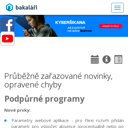
Togg
navig
Průběžně zařazované novinky,
opravené chyby
Podpůrné programy
Nové prvky:
Parametry webové aplikace - pro Flexi rozvrh přidán
parametr pro výpočet absence (procentuálně nebo po