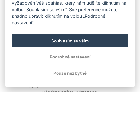
vyžadován Váš souhlas, který nám udělíte kliknutím na
volbu „Souhlasím se vším“. Své preference můžete
snadno upravit kliknutím na volbu „Podrobné
nastavení“.
Souhlasím se vším
Podrobné nastavení
Pouze nezbytné
Copyright
2026
© BAKALÁŘI software s.r.o.
Všechna práva vyhrazena.
EVROPSKÁ UNIE
Evropský fond pro regionální rozvoj
Operační program Podnikání
a inovace pro konkurenceschopnost
EVROPSKÁ UNIE
Evropské strukturální a investiční fondy