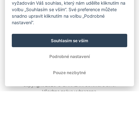
vyžadován Váš souhlas, který nám udělíte kliknutím na
volbu „Souhlasím se vším“. Své preference můžete
snadno upravit kliknutím na volbu „Podrobné
nastavení“.
Souhlasím se vším
Podrobné nastavení
Pouze nezbytné
Copyright
2026
© BAKALÁŘI software s.r.o.
Všechna práva vyhrazena.
EVROPSKÁ UNIE
Evropský fond pro regionální rozvoj
Operační program Podnikání
a inovace pro konkurenceschopnost
EVROPSKÁ UNIE
Evropské strukturální a investiční fondy