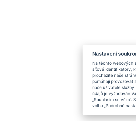
Nastavení soukro
Na těchto webových st
síťové identifikátory,
procházíte naše strán
pomáhají provozovat a 
naše uživatele služby
údajů je vyžadován Váš
„Souhlasím se vším“. 
volbu „Podrobné nasta