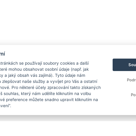
mí
ránkách se používají soubory cookies a další
Sou
 které mohou obsahovat osobní údaje (např. jak
ky a jaký obsah vás zajímá). Tyto údaje nám
Podr
zlepšovat naše služby a vyvíjet pro Vás a ostatní
 nové. Pro některé účely zpracování takto získaných
 souhlas, který nám udělíte kliknutím na volbu
Po
Své preference můžete snadno upravit kliknutím na
vení“.