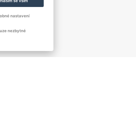
hlasím se vším
obné nastavení
uze nezbytné