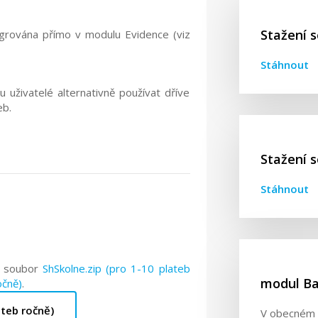
Stažení 
tegrována přímo v modulu Evidence (viz
Stáhnout
 uživatelé alternativně používat dříve
eb.
Stažení s
Stáhnout
t soubor
ShSkolne.zip (pro 1-10 plateb
modul Ba
očně)
.
ateb ročně)
V obecném 