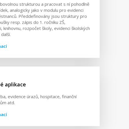
libovolnou strukturou a pracovat s ní pohodlně
dek, analogicky jako v modulu pro evidenci
stnanců. Předdefinovány jsou struktury pro
oušky resp. zápis do 1. ročníku ZŠ,
i, knihovnu, rozpočet školy, evidenci školských
další.
mací
é aplikace
žba, evidence úrazů, hospitace, finanční
ům atd.
mací