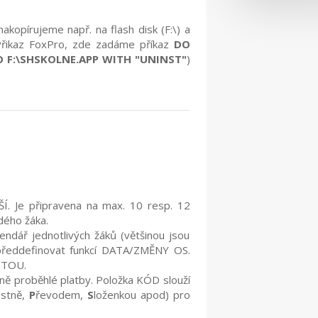
nakopírujeme např. na flash disk (F:\) a
Přikaz FoxPro, zde zadáme příkaz
DO
 F:\SHSKOLNE.APP WITH "UNINST"
)
ŠÍ. Je připravena na max. 10 resp. 12
dého žáka.
ndář jednotlivých žáků (většinou jsou
předdefinovat funkcí DATA/ZMĚNY OS.
TOU.
ě proběhlé platby. Položka KÓD slouží
ostně,
P
řevodem,
S
loženkou apod) pro