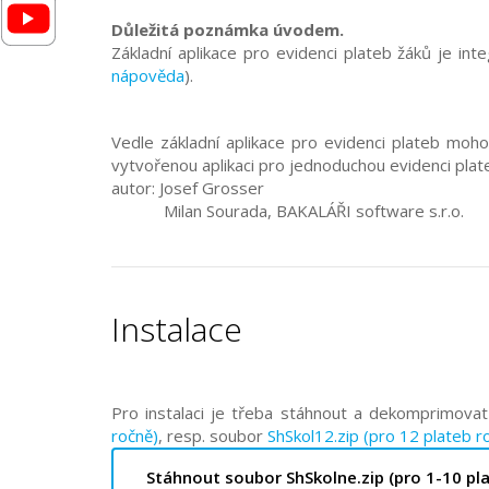
Důležitá poznámka úvodem.
Základní aplikace pro evidenci plateb žáků je in
nápověda
).
Vedle základní aplikace pro evidenci plateb mohou
vytvořenou aplikaci pro jednoduchou evidenci plat
autor: Josef Grosser
Milan Sourada, BAKALÁŘI software s.r.o.
Instalace
Pro instalaci je třeba stáhnout a dekomprimova
ročně)
, resp. soubor
ShSkol12.zip (pro 12 plateb r
Stáhnout soubor ShSkolne.zip (pro 1-10 pl