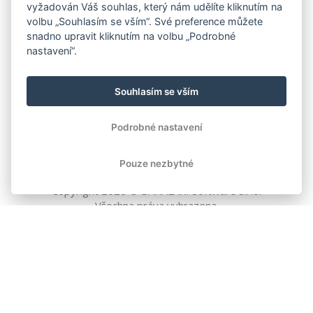
vyžadován Váš souhlas, který nám udělíte kliknutím na
volbu „Souhlasím se vším“. Své preference můžete
snadno upravit kliknutím na volbu „Podrobné
nastavení“.
Souhlasím se vším
Podrobné nastavení
Pouze nezbytné
Copyright
2026
© BAKALÁŘI software s.r.o.
Všechna práva vyhrazena.
EVROPSKÁ UNIE
Evropský fond pro regionální rozvoj
Operační program Podnikání
a inovace pro konkurenceschopnost
EVROPSKÁ UNIE
Evropské strukturální a investiční fondy