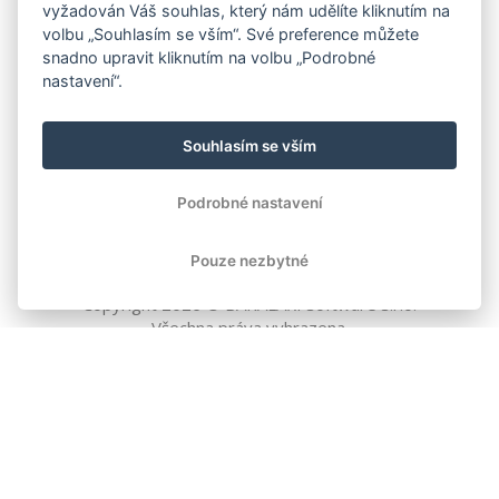
vyžadován Váš souhlas, který nám udělíte kliknutím na
volbu „Souhlasím se vším“. Své preference můžete
snadno upravit kliknutím na volbu „Podrobné
nastavení“.
Souhlasím se vším
Podrobné nastavení
Pouze nezbytné
Copyright
2026
© BAKALÁŘI software s.r.o.
Všechna práva vyhrazena.
EVROPSKÁ UNIE
Evropský fond pro regionální rozvoj
Operační program Podnikání
a inovace pro konkurenceschopnost
EVROPSKÁ UNIE
Evropské strukturální a investiční fondy