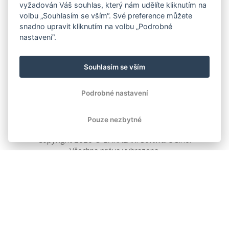
vyžadován Váš souhlas, který nám udělíte kliknutím na
volbu „Souhlasím se vším“. Své preference můžete
snadno upravit kliknutím na volbu „Podrobné
nastavení“.
Souhlasím se vším
Podrobné nastavení
Pouze nezbytné
Copyright
2026
© BAKALÁŘI software s.r.o.
Všechna práva vyhrazena.
EVROPSKÁ UNIE
Evropský fond pro regionální rozvoj
Operační program Podnikání
a inovace pro konkurenceschopnost
EVROPSKÁ UNIE
Evropské strukturální a investiční fondy