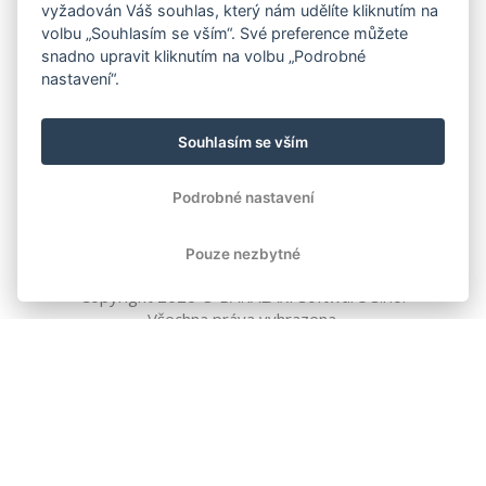
vyžadován Váš souhlas, který nám udělíte kliknutím na
volbu „Souhlasím se vším“. Své preference můžete
snadno upravit kliknutím na volbu „Podrobné
nastavení“.
Souhlasím se vším
Podrobné nastavení
Pouze nezbytné
Copyright
2026
© BAKALÁŘI software s.r.o.
Všechna práva vyhrazena.
EVROPSKÁ UNIE
Evropský fond pro regionální rozvoj
Operační program Podnikání
a inovace pro konkurenceschopnost
EVROPSKÁ UNIE
Evropské strukturální a investiční fondy