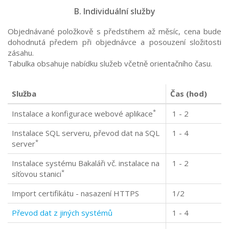
B. Individuální služby
Objednávané položkově s předstihem až měsíc, cena bude
dohodnutá předem při objednávce a posouzení složitosti
zásahu.
Tabulka obsahuje nabídku služeb včetně orientačního času.
Služba
Čas (hod)
*
Instalace a konfigurace webové aplikace
1 - 2
Instalace SQL serveru, převod dat na SQL
1 - 4
*
server
Instalace systému Bakaláři vč. instalace na
1 - 2
*
síťovou stanici
Import certifikátu - nasazení HTTPS
1/2
Převod dat z jiných systémů
1 - 4